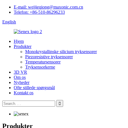
E-mail: weijieqiong@maxonic.com.cn
Telefon: +86-510-86296233
English
Hjem
Produkter
Monokrystallinske silicium tryksensorer
Piezoresistive tryksensorer
Temperatursensorer
Tryksensorkerne
3D VR
Om os
Nyheder
Ofte stillede spørgsmål
Kontakt os
Produkter