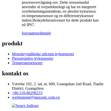
procesovervågning osv. Dette sensormodul
anvender al svejseteknologi og har en integreret
overbelastningsmembran, en absolut tryksensor,
en temperatursensor og en differenstryksensor
indeni.Beskyttelsesniveauet for dette produkt kan
nå IP67.
forespørgsel
detalje
produkt
Monokrystallinske silicium tryksensorer
Piezoresistive tryksensorer
Temperatursensorer
kontakt os
Værelse 102, 2. sal, nr. 600, Guangshan 2nd Road, Tianhe
District, Guangzhou
+86-510-86296233
weijieqiong@maxonic.com.cn