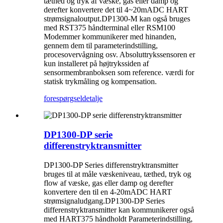
tæthed og tryk af væske, gas eller damp og
derefter konvertere det til 4~20mADC HART
strømsignaloutput.DP1300-M kan også bruges
med RST375 håndterminal eller RSM100
Modemmer kommunikerer med hinanden,
gennem dem til parameterindstilling,
procesovervågning osv. Absoluttrykssensoren er
kun installeret på højtrykssiden af ​​
sensormembranboksen som reference. værdi for
statisk trykmåling og kompensation.
forespørgsel
detalje
DP1300-DP serie
differenstryktransmitter
DP1300-DP Series differenstryktransmitter
bruges til at måle væskeniveau, tæthed, tryk og
flow af væske, gas eller damp og derefter
konvertere den til en 4-20mADC HART
strømsignaludgang.DP1300-DP Series
differenstryktransmitter kan kommunikerer også
med HART375 håndholdt Parameterindstilling,