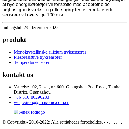
af nye energikøretøjer vil fortsætte med at opretholde
højhastighedsvækst, og efterspørgslen efter relaterede
sensorer vil overstige 100 mia.
Indlægstid: 29. december 2022
produkt
Monokrystallinske silicium tryksensorer
Piezoresistive tryksensorer
Temperatursensorer
kontakt os
Værelse 102, 2. sal, nr. 600, Guangshan 2nd Road, Tianhe
District, Guangzhou
+86-510-86296233
weijieqiong@maxonic.com.cn
© Copyright - 2010-2022: Alle rettigheder forbeholdes.
- - , , , , , ,