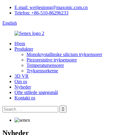
E-mail: weijieqiong@maxonic.com.cn
Telefon: +86-510-86296233
English
Hjem
Produkter
Monokrystallinske silicium tryksensorer
Piezoresistive tryksensorer
Temperatursensorer
Tryksensorkerne
3D VR
Om os
Nyheder
Ofte stillede spørgsmål
Kontakt os
Nyheder