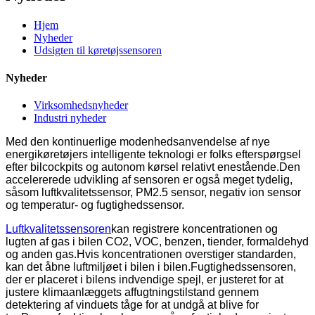
Hjem
Nyheder
Udsigten til køretøjssensoren
Nyheder
Virksomhedsnyheder
Industri nyheder
Med den kontinuerlige modenhedsanvendelse af nye
energikøretøjers intelligente teknologi er folks efterspørgsel
efter bilcockpits og autonom kørsel relativt enestående.Den
accelererede udvikling af sensoren er også meget tydelig,
såsom luftkvalitetssensor, PM2.5 sensor, negativ ion sensor
og temperatur- og fugtighedssensor.
Luftkvalitetssensoren
kan registrere koncentrationen og
lugten af ​​gas i bilen CO2, VOC, benzen, tiender, formaldehyd
og anden gas.Hvis koncentrationen overstiger standarden,
kan det åbne luftmiljøet i bilen i bilen.Fugtighedssensoren,
der er placeret i bilens indvendige spejl, er justeret for at
justere klimaanlæggets affugtningstilstand gennem
detektering af vinduets tåge for at undgå at blive for