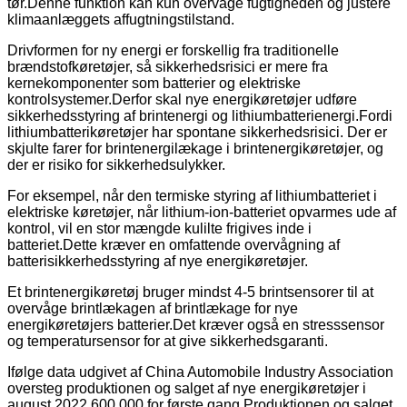
tør.Denne funktion kan kun overvåge fugtigheden og justere
klimaanlæggets affugtningstilstand.
Drivformen for ny energi er forskellig fra traditionelle
brændstofkøretøjer, så sikkerhedsrisici er mere fra
kernekomponenter som batterier og elektriske
kontrolsystemer.Derfor skal nye energikøretøjer udføre
sikkerhedsstyring af brintenergi og lithiumbatterienergi.Fordi
lithiumbatterikøretøjer har spontane sikkerhedsrisici. Der er
skjulte farer for brintenergilækage i brintenergikøretøjer, og
der er risiko for sikkerhedsulykker.
For eksempel, når den termiske styring af lithiumbatteriet i
elektriske køretøjer, når lithium-ion-batteriet opvarmes ude af
kontrol, vil en stor mængde kulilte frigives inde i
batteriet.Dette kræver en omfattende overvågning af
batterisikkerhedsstyring af nye energikøretøjer.
Et brintenergikøretøj bruger mindst 4-5 brintsensorer til at
overvåge brintlækagen af ​​brintlækage for nye
energikøretøjers batterier.Det kræver også en stresssensor
og temperatursensor for at give sikkerhedsgaranti.
Ifølge data udgivet af China Automobile Industry Association
oversteg produktionen og salget af nye energikøretøjer i
august 2022 600.000 for første gang.Produktionen og salget